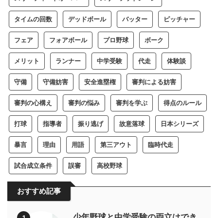
タイムの回数
デッドボール
バッター
ピッチャー
フェア
フォアボール
プロ野球
ボーク
メリット
ランナー
中学受験
代走
体験談
守備
守備妨害
安全進塁権
審判による妨害
審判の心構え
審判の悩み
審判を学ぶ
得点のルール
打球
指導者
振り逃げ
故意落球
日本シリーズ
暴言
理由
用語
第三アウト
臨時代走
試合成立条件
誤審
高校野球
おすすめ記事
少年野球と中学受験の両立はでき
1