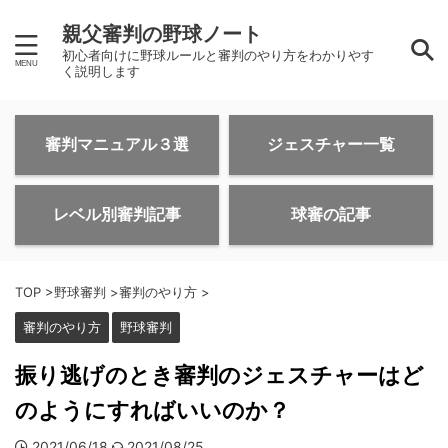
親父審判の野球ノート
初心者向けに野球ルールと審判のやり方をわかりやす
く説明します
審判マニュアル３選
ジェスチャー一覧
レベル別審判記事
球審の記事
TOP
>
野球審判
>
審判のやり方
>
審判のやり方
野球審判
振り逃げのとき審判のジェスチャーはど
のようにすればいいのか？
2021/06/18
2021/08/25